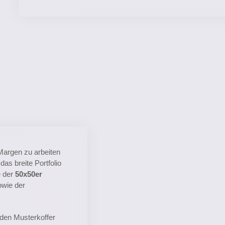
Margen zu arbeiten
as breite Portfolio
e der
50x50er
owie der
 den Musterkoffer