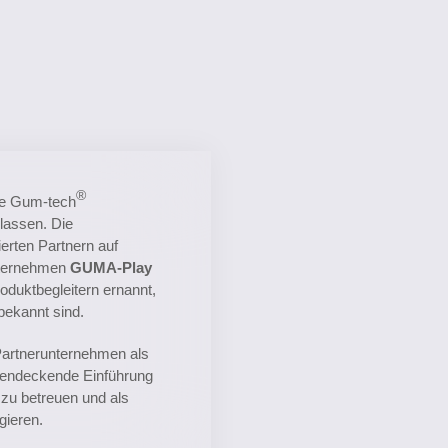
®
die Gum-tech
lassen. Die
erten Partnern auf
nternehmen
GUMA-Play
duktbegleitern ernannt,
 bekannt sind.
 Partnerunternehmen als
enendeckende Einführung
zu betreuen und als
gieren.