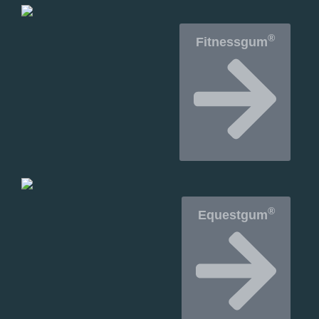
®
Fitnessgum
®
Equestgum