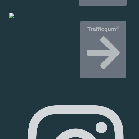
®
Trafficgum