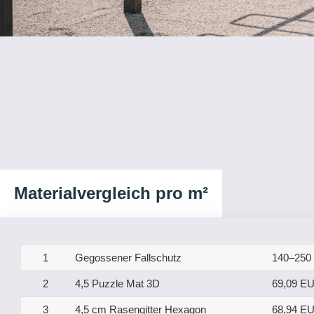
Materialvergleich pro m²
1
Gegossener Fallschutz
140–250
2
4,5 Puzzle Mat 3D
69,09 E
3
4,5 cm Rasengitter Hexagon
68,94 E