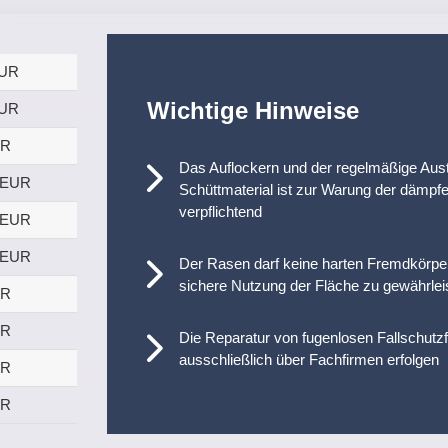
EUR
Wichtige Hinweise
EUR
UR
Das Auflockern und der regelmäßige Au
 EUR
Schütt­material ist zur Warung der dämp
verpflichtend
 EUR
 EUR
Der Rasen darf keine harten Fremdkörper
sichere Nutzung der Fläche zu gewährlei
UR
UR
Die Reparatur von fugenlosen Fallschutz
ausschließlich über Fachfirmen erfolgen
UR
UR