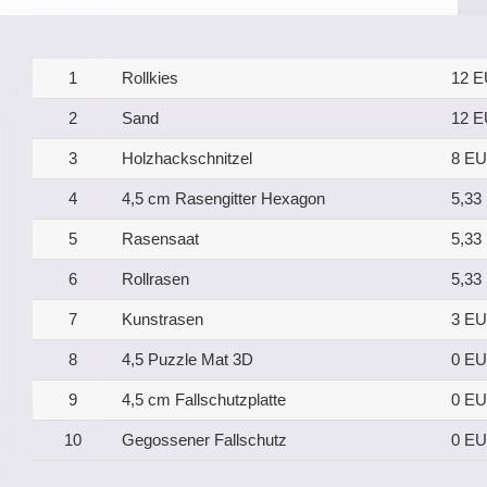
1
Rollkies
12 
2
Sand
12 
3
Holzhackschnitzel
8 E
4
4,5 cm Rasengitter Hexagon
5,33
5
Rasensaat
5,33
6
Rollrasen
5,33
7
Kunstrasen
3 E
8
4,5 Puzzle Mat 3D
0 E
9
4,5 cm Fallschutzplatte
0 E
10
Gegossener Fallschutz
0 E