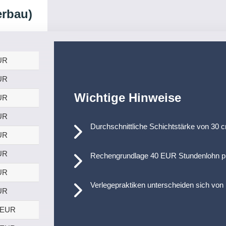
erbau)
UR
UR
Wichtige Hinweise
UR
UR
Durchschnittliche Schichtstärke von 30 
UR
UR
Rechengrundlage 40 EUR Stundenlohn pro
UR
Verlegepraktiken unterscheiden sich von
UR
 EUR