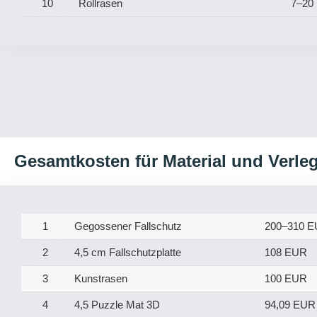
10
Rollrasen
7–20
Gesamtkosten für Material und Verle
1
Gegossener Fallschutz
200–310 
2
4,5 cm Fallschutzplatte
108 EUR
3
Kunstrasen
100 EUR
4
4,5 Puzzle Mat 3D
94,09 EUR