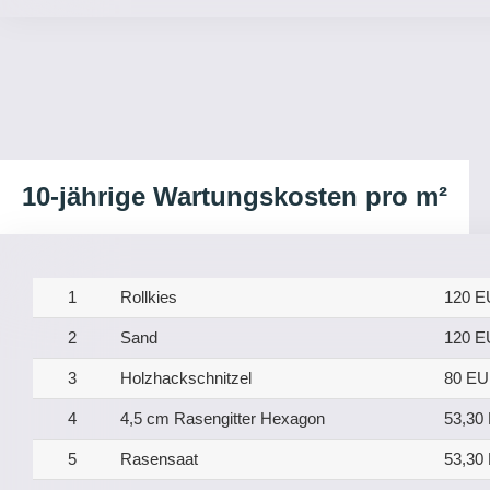
10-jährige Wartungskosten pro m²
1
Rollkies
120 
2
Sand
120 
3
Holzhackschnitzel
80 E
4
4,5 cm Rasengitter Hexagon
53,30
5
Rasensaat
53,30