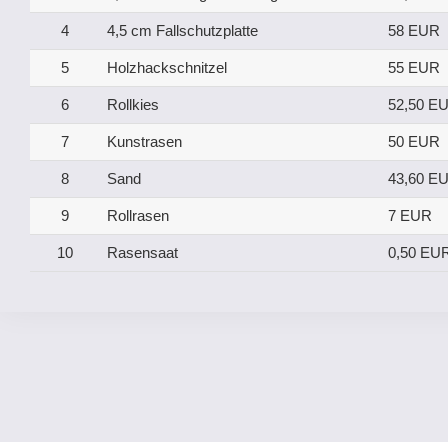
4
4,5 cm Fallschutzplatte
58 EUR
5
Holzhackschnitzel
55 EUR
6
Rollkies
52,50 E
7
Kunstrasen
50 EUR
8
Sand
43,60 E
9
Rollrasen
7 EUR
10
Rasensaat
0,50 EU