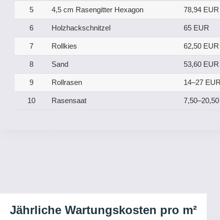
5
4,5 cm Rasengitter Hexagon
78,94 EUR
6
Holzhackschnitzel
65 EUR
7
Rollkies
62,50 EUR
8
Sand
53,60 EUR
9
Rollrasen
14–27 EU
10
Rasensaat
7,50–20,5
Jährliche Wartungskosten pro m²