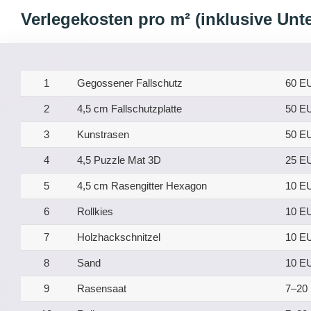
Verlegekosten pro m² (inklusive Unt
1
Gegossener Fallschutz
60 E
2
4,5 cm Fallschutzplatte
50 E
3
Kunstrasen
50 E
4
4,5 Puzzle Mat 3D
25 E
5
4,5 cm Rasengitter Hexagon
10 E
6
Rollkies
10 E
7
Holzhackschnitzel
10 E
8
Sand
10 E
9
Rasensaat
7–20