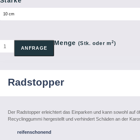
Stärke
Menge
2
RADSTOPPER
(Stk. oder m
)
ANFRAGE
QUANTITY
Radstopper
Der Radstopper erleichtert das Einparken und kann sowohl auf ö
Recyclinggummi hergestellt und verhindert Schäden an der Kaross
reifenschonend