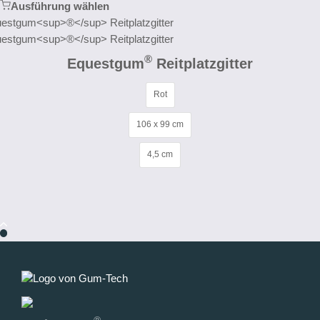
Ausführung wählen
®
Equestgum
Reitplatzgitter
Rot
106 x 99 cm
4,5 cm