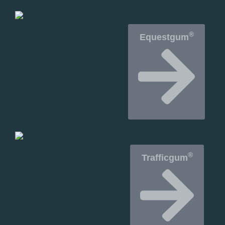
®
Equestgum
®
Trafficgum