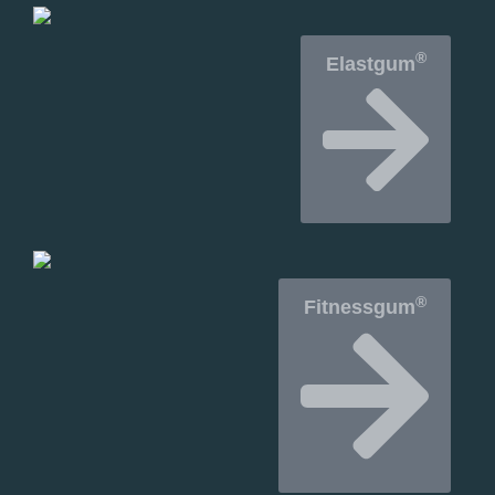
®
Elastgum
®
Fitnessgum